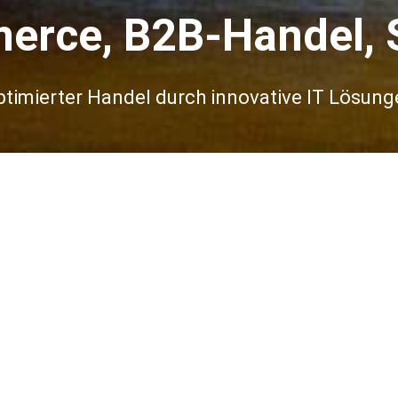
rce, B2B-Handel, 
ptimierter Handel durch innovative IT Lösung
ÜBER UNS
s und internationales Team mit Erfahrungen in E-Comme
en. Seit 2005 setzen wir interessante Projekte um.