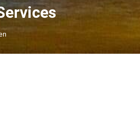
Services
en
rce, B2B-Handel und der